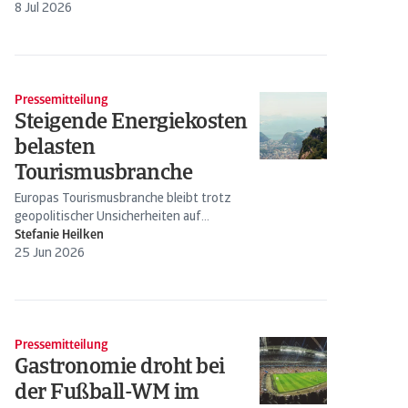
8 Jul 2026
Pressemitteilung
Steigende Energiekosten
belasten
Tourismusbranche
Europas Tourismusbranche bleibt trotz
geopolitischer Unsicherheiten auf
Wachstumskurs. Gleichzeitig verschlechtern
Stefanie Heilken
sich die wirtschaftlichen...
25 Jun 2026
Pressemitteilung
Gastronomie droht bei
der Fußball-WM im