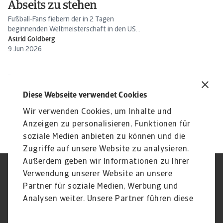
Abseits zu stehen
Fußball-Fans fiebern der in 2 Tagen
beginnenden Weltmeisterschaft in den USA,
Mexiko und Kanada entgegen....
Astrid Goldberg
9 Jun 2026
Diese Webseite verwendet Cookies
Wir verwenden Cookies, um Inhalte und
Weitere laden
Anzeigen zu personalisieren, Funktionen für
Einsehen
7
aus
138
soziale Medien anbieten zu können und die
Zugriffe auf unsere Website zu analysieren.
Außerdem geben wir Informationen zu Ihrer
Verwendung unserer Website an unsere
Impressum
Legal Notice
Datenschutz
Speak Up channels
Partner für soziale Medien, Werbung und
DSGVO
Cookie Informationen
Analysen weiter. Unsere Partner führen diese
Phishing & Security
Rechtliches
Informationen möglicherweise mit weiteren
Sitemap
FAQ