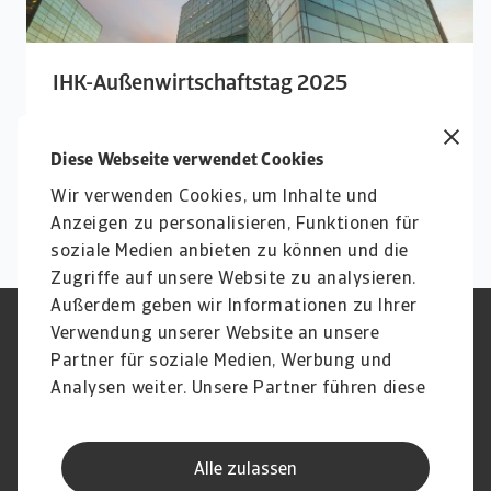
IHK-Außenwirtschaftstag 2025
Dieses jahr sind wir erstmalig auf dem AWT
vertreten.
Diese Webseite verwendet Cookies
Wir verwenden Cookies, um Inhalte und
Anzeigen zu personalisieren, Funktionen für
soziale Medien anbieten zu können und die
Zugriffe auf unsere Website zu analysieren.
Außerdem geben wir Informationen zu Ihrer
Verwendung unserer Website an unsere
Impressum
Legal Notice
Datenschutz
Speak Up channels
Partner für soziale Medien, Werbung und
DSGVO
Cookie Informationen
Analysen weiter. Unsere Partner führen diese
Phishing & Security
Rechtliches
Informationen möglicherweise mit weiteren
Sitemap
FAQ
Daten zusammen, die Sie ihnen bereitgestellt
Kontakt
Newsletter
Alle zulassen
haben oder die sie im Rahmen Ihrer Nutzung
Karriere
Disclaimer