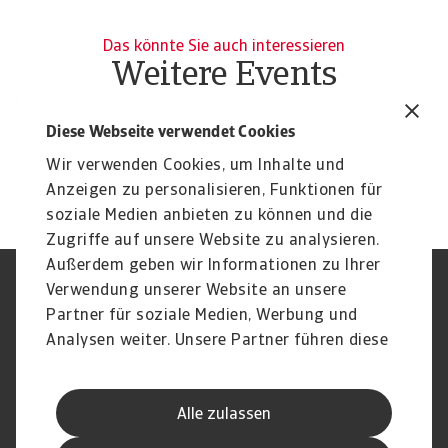
Das könnte Sie auch interessieren
Weitere Events
VNG
I
Diese Webseite verwendet Cookies
Energiewende Deutschland: Quo vadis?
Di
IN
Wir verwenden Cookies, um Inhalte und
Anzeigen zu personalisieren, Funktionen für
soziale Medien anbieten zu können und die
Zugriffe auf unsere Website zu analysieren.
Außerdem geben wir Informationen zu Ihrer
Verwendung unserer Website an unsere
Impressum
Legal Notice
Datenschutz
Speak Up channels
Partner für soziale Medien, Werbung und
DSGVO
Cookie Informationen
Analysen weiter. Unsere Partner führen diese
Phishing & Security
Rechtliches
Informationen möglicherweise mit weiteren
Sitemap
FAQ
Daten zusammen, die Sie ihnen bereitgestellt
Kontakt
Newsletter
Alle zulassen
haben oder die sie im Rahmen Ihrer Nutzung
Karriere
Disclaimer
Login
der Dienste gesammelt haben.