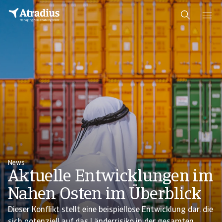
News
Aktuelle Entwicklungen im
Nahen Osten im Überblick
Dieser Konflikt stellt eine beispiellose Entwicklung dar, die