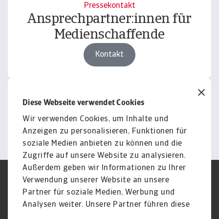
Pressekontakt
Ansprechpartner:innen für
Medienschaffende
Kontakt
Download
Diese Webseite verwendet Cookies
Bilder und Videos
Wir verwenden Cookies, um Inhalte und
Weiter
Anzeigen zu personalisieren, Funktionen für
soziale Medien anbieten zu können und die
Zugriffe auf unsere Website zu analysieren.
Außerdem geben wir Informationen zu Ihrer
Verwendung unserer Website an unsere
Impressum
Legal Notice
Datenschutz
Speak Up channels
Partner für soziale Medien, Werbung und
DSGVO
Cookie Informationen
Analysen weiter. Unsere Partner führen diese
Phishing & Security
Rechtliches
Informationen möglicherweise mit weiteren