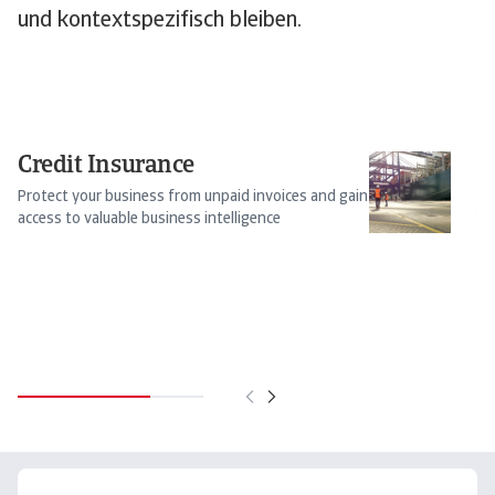
und kontextspezifisch bleiben.
Credit Insurance
N
2
Protect your business from unpaid invoices and gain
access to valuable business intelligence
W
g
Fr
Wa
so
Pa
16