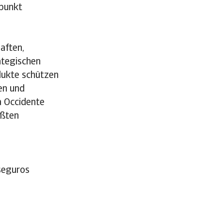
üpunkt
aften,
ategischen
dukte schützen
en und
a Occidente
ößten
seguros