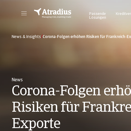
Passende
Kreditve
Lösungen
Atrium - für ein vereinfachtes und transparentes Management Ihrer Kreditversicherungspolice. Login Atradius Atrium
Nutzen Sie unser Online Business Intel
/
News & Insights
Corona-Folgen erhöhen Risiken für Frankreich-E
News
Corona-Folgen erh
Risiken für Frankre
Exporte