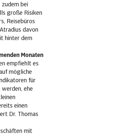
n zudem bei
lls große Risiken
rs, Reisebüros
 Atradius davon
t hinter dem
ommenden Monaten
en empfiehlt es
 auf mögliche
Indikatoren für
t werden, ehe
leinen
reits einen
tert Dr. Thomas
eschäften mit