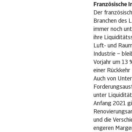
Französische I
Der französisc
Branchen des La
immer noch unt
ihre Liquidität
Luft- und Raum
Industrie – bl
Vorjahr um 13 %
einer Rückkehr
Auch von Unter
Forderungsausf
unter Liquiditä
Anfang 2021 gi
Renovierungsarb
und die Versch
engeren Marge