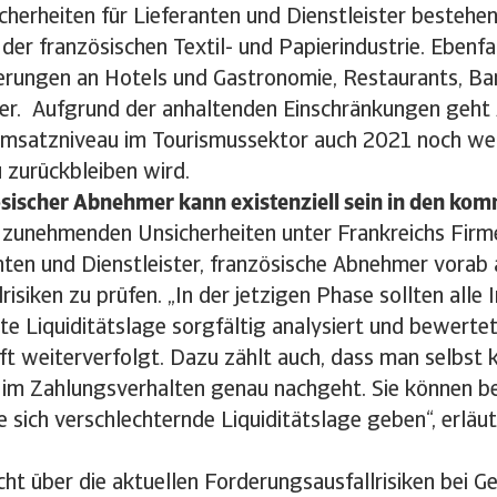
cherheiten für Lieferanten und Dienstleister bestehe
der französischen Textil- und Papierindustrie. Ebenfa
ferungen an Hotels und Gastronomie, Restaurants, Ba
ter. Aufgrund der anhaltenden Einschränkungen geht
Umsatzniveau im Tourismussektor auch 2021 noch wei
u zurückbleiben wird.
sischer Abnehmer kann existenziell sein in den k
 zunehmenden Unsicherheiten unter Frankreichs Firm
anten und Dienstleister, französische Abnehmer vorab
risiken zu prüfen. „In der jetzigen Phase sollten alle 
e Liquiditätslage sorgfältig analysiert und bewerte
t weiterverfolgt. Dazu zählt auch, dass man selbst k
im Zahlungsverhalten genau nachgeht. Sie können be
e sich verschlechternde Liquiditätslage geben“, erläu
ht über die aktuellen Forderungsausfallrisiken bei G