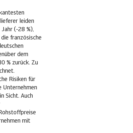
skantesten
ieferer leiden
Jahr (-28 %),
 die französische
deutschen
genüber dem
30 % zurück. Zu
chnet.
he Risiken für
ele Unternehmen
in Sicht. Auch
r
 Rohstoffpreise
ernehmen mit