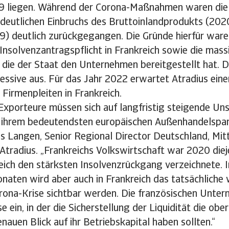
9 liegen. Während der Corona-Maßnahmen waren die 
 deutlichen Einbruchs des Bruttoinlandprodukts (202
) deutlich zurückgegangen. Die Gründe hierfür ware
nsolvenzantragspflicht in Frankreich sowie die massi
die der Staat den Unternehmen bereitgestellt hat. D
essive aus. Für das Jahr 2022 erwartet Atradius ein
 Firmenpleiten in Frankreich.
xporteure müssen sich auf langfristig steigende Uns
 ihrem bedeutendsten europäischen Außenhandelspartn
s Langen, Senior Regional Director Deutschland, Mitt
tradius. „Frankreichs Volkswirtschaft war 2020 diej
eich den stärksten Insolvenzrückgang verzeichnete. 
ten wird aber auch in Frankreich das tatsächliche w
ona-Krise sichtbar werden. Die französischen Unter
e ein, in der die Sicherstellung der Liquidität die ober
enauen Blick auf ihr Betriebskapital haben sollten.“