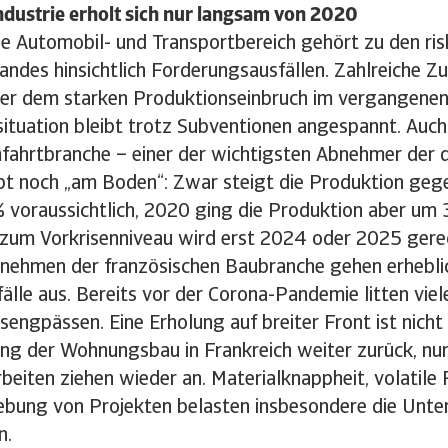
ndustrie erholt sich nur langsam von 2020
he Automobil- und Transportbereich gehört zu den ri
ndes hinsichtlich Forderungsausfällen. Zahlreiche Zul
er dem starken Produktionseinbruch im vergangenen 
ssituation bleibt trotz Subventionen angespannt. Auch
fahrtbranche – einer der wichtigsten Abnehmer der 
eibt noch „am Boden“: Zwar steigt die Produktion ge
 voraussichtlich, 2020 ging die Produktion aber um 
 zum Vorkrisenniveau wird erst 2024 oder 2025 gere
nehmen der französischen Baubranche gehen erheblic
älle aus. Bereits vor der Corona-Pandemie litten vi
tsengpässen. Eine Erholung auf breiter Front ist nicht 
ng der Wohnungsbau in Frankreich weiter zurück, nu
eiten ziehen wieder an. Materialknappheit, volatile
iebung von Projekten belasten insbesondere die Unt
n.