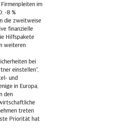
Firmenpleiten im
0: -8 %
n die zweitweise
ve finanzielle
ie Hilfspakete
en weiteren
icherheiten bei
er einstellen“,
el- und
enige in Europa,
In den
irtschaftliche
nehmen treten
ste Priorität hat