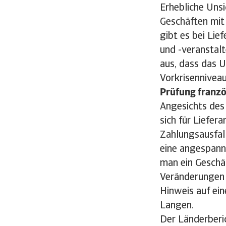
Erhebliche Unsi
Geschäften mit 
gibt es bei Lie
und -veranstal
aus, dass das 
Vorkrisennivea
Prüfung franzö
Angesichts des
sich für Liefer
Zahlungsausfall
eine angespannt
man ein Geschäf
Veränderungen 
Hinweis auf ein
Langen.
Der Länderberic