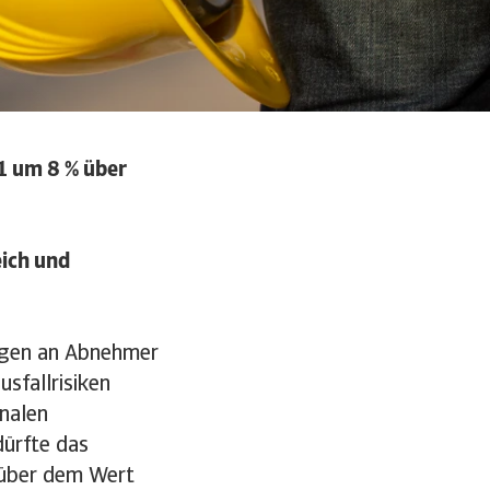
21 um 8 % über
eich und
ngen an Abnehmer
sfallrisiken
onalen
dürfte das
 über dem Wert