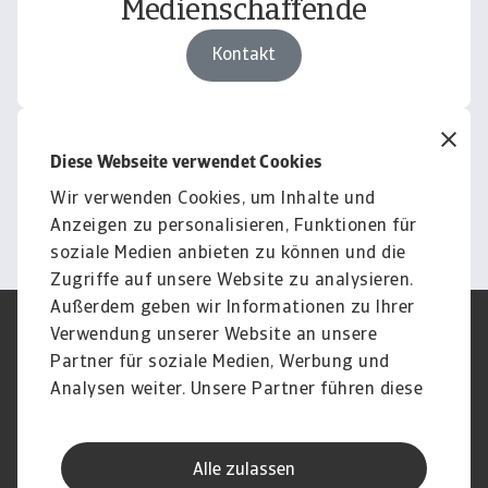
Medienschaffende
Kontakt
Download
Diese Webseite verwendet Cookies
Bilder und Videos
Wir verwenden Cookies, um Inhalte und
Weiter
Anzeigen zu personalisieren, Funktionen für
soziale Medien anbieten zu können und die
Zugriffe auf unsere Website zu analysieren.
Außerdem geben wir Informationen zu Ihrer
Verwendung unserer Website an unsere
Impressum
Legal Notice
Datenschutz
Speak Up channels
Partner für soziale Medien, Werbung und
DSGVO
Cookie Informationen
Analysen weiter. Unsere Partner führen diese
Phishing & Security
Rechtliches
Informationen möglicherweise mit weiteren
Sitemap
FAQ
Daten zusammen, die Sie ihnen bereitgestellt
Kontakt
Newsletter
Alle zulassen
haben oder die sie im Rahmen Ihrer Nutzung
Karriere
Disclaimer