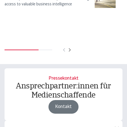
access to valuable business intelligence
n
l
Th
cl
Ni
10
Pressekontakt
Ansprechpartner:innen für
Medienschaffende
Kontakt