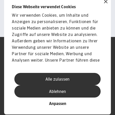
Download
Diese Webseite verwendet Cookies
Bilder und Videos
Wir verwenden Cookies, um Inhalte und
Weiter
Anzeigen zu personalisieren, Funktionen für
soziale Medien anbieten zu können und die
Zugriffe auf unsere Website zu analysieren.
Außerdem geben wir Informationen zu Ihrer
Verwendung unserer Website an unsere
Impressum
Legal Notice
Datenschutz
Speak Up channels
Partner für soziale Medien, Werbung und
DSGVO
Cookie Informationen
Analysen weiter. Unsere Partner führen diese
Phishing & Security
Rechtliches
Informationen möglicherweise mit weiteren
Sitemap
FAQ
Daten zusammen, die Sie ihnen bereitgestellt
Kontakt
Newsletter
Alle zulassen
haben oder die sie im Rahmen Ihrer Nutzung
Karriere
Disclaimer
Login
der Dienste gesammelt haben.
Ablehnen
Anpassen
© Atradius N.V. 2004 - 2026
A company of