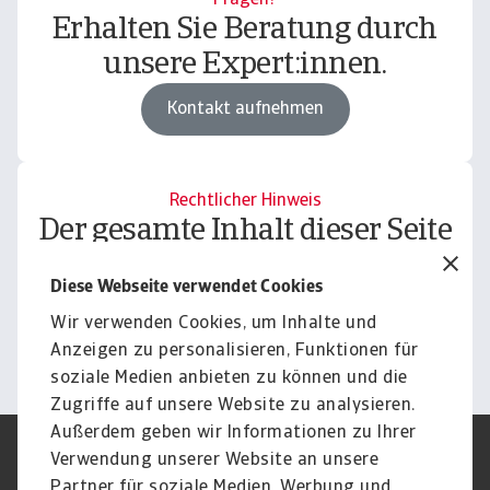
Fragen?
Erhalten Sie Beratung durch
unsere Expert:innen.
Kontakt aufnehmen
Rechtlicher Hinweis
Der gesamte Inhalt dieser Seite
unterliegt unserem
Diese Webseite verwendet Cookies
Haftungsausschluss.
Wir verwenden Cookies, um Inhalte und
Informieren
Anzeigen zu personalisieren, Funktionen für
soziale Medien anbieten zu können und die
Zugriffe auf unsere Website zu analysieren.
Außerdem geben wir Informationen zu Ihrer
Verwendung unserer Website an unsere
Impressum
Legal Notice
Datenschutz
Speak Up channels
Partner für soziale Medien, Werbung und