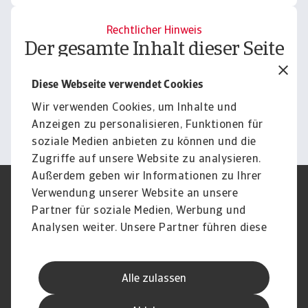
Rechtlicher Hinweis
Der gesamte Inhalt dieser Seite
unterliegt unserem
Diese Webseite verwendet Cookies
Haftungsausschluss.
Wir verwenden Cookies, um Inhalte und
Informieren
Anzeigen zu personalisieren, Funktionen für
soziale Medien anbieten zu können und die
Zugriffe auf unsere Website zu analysieren.
Außerdem geben wir Informationen zu Ihrer
Verwendung unserer Website an unsere
Impressum
Legal Notice
Datenschutz
Speak Up channels
Partner für soziale Medien, Werbung und
DSGVO
Cookie Informationen
Analysen weiter. Unsere Partner führen diese
Phishing & Security
Rechtliches
Informationen möglicherweise mit weiteren
Sitemap
FAQ
Daten zusammen, die Sie ihnen bereitgestellt
Kontakt
Newsletter
Alle zulassen
haben oder die sie im Rahmen Ihrer Nutzung
Karriere
Disclaimer
Login
der Dienste gesammelt haben.