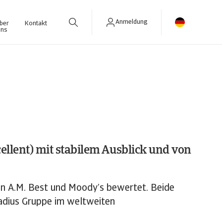
Anmeldung
ber
Kontakt
uns
Mit Bond@net können Sie schnell und einfach Bürgschaften beantragen und Ihren Bürgschaftsbestand verwalten.
llent) mit stabilem Ausblick und von
en A.M. Best und Moody’s bewertet. Beide
radius Gruppe im weltweiten