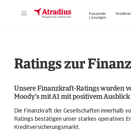
Passende
Kreditve
Lösungen
Atrium - für ein vereinfachtes und transparentes Management Ihrer Kreditversicherungspolice. Login Atradius Atrium
Nutzen Sie unser Online Business Intel
Ratings zur Finanz
Unsere Finanzkraft-Ratings wurden von
Moody's mit A1 mit positivem Ausblick 
Die Finanzkraft der Gesellschaften innerhalb 
Ratings bestätigen unser starkes operatives E
Kreditversicherungsmarkt.