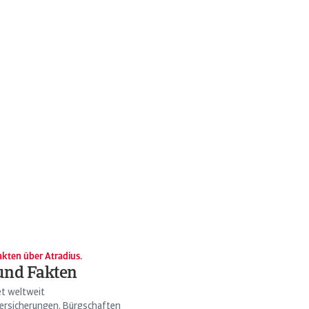
kten über Atradius.
und Fakten
et weltweit
ersicherungen, Bürgschaften