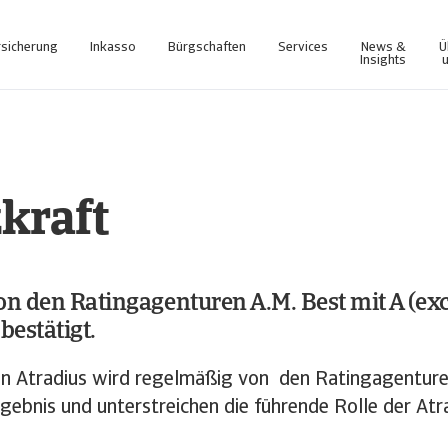
rsicherung
Inkasso
Bürgschaften
Services
News &
Ü
Insights
ligence Tool, überwachen Ihr Portfolio und entdecken neue Geschäftsmöglichkeiten. Login Atradius Insights
Mit Collect@Net können Sie Ihre Inkassofälle schnell und einfach an das Atradius Expertenteam übermitteln und jederzeit den Status der Fälle im Detail verfolgen Login Collect@Net
kraft
 den Ratingagenturen A.M. Best mit A (exce
bestätigt.
von Atradius wird regelmäßig von den Ratingagentur
rgebnis und unterstreichen die führende Rolle der At