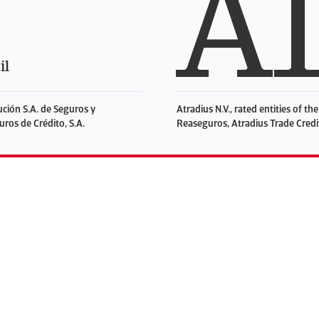
A
il
aución S.A. de Seguros y
Atradius N.V., rated entities of t
uros de Crédito, S.A.
Reaseguros, Atradius Trade Credit