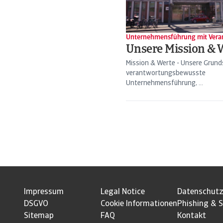
Unternehmensführung mit Vera
Unsere Mission & 
Mission & Werte - Unsere Grunds
verantwortungsbewusste
Unternehmensführung, ...
Impressum
Legal Notice
Datenschut
DSGVO
Cookie Informationen
Phishing & S
Sitemap
FAQ
Kontakt