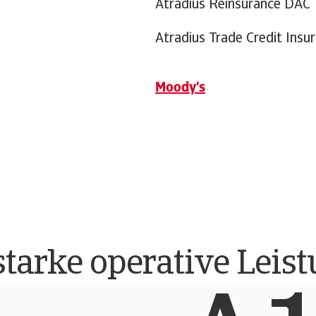
es of the Group:
Atradius Reinsurance DAC
Atradius Trade Credit Insur
Moody's
starke operative Leis