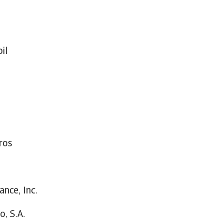
il
ros
ance, Inc.
o, S.A.