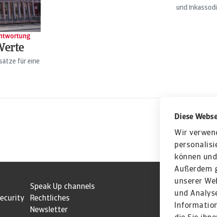
und Inkassodi
ntwortung
Werte
ätze für eine
Diese Webse
Wir verwen
personalisi
können und 
Außerdem g
unserer Web
z
Speak Up channels
und Analyse
ecurity
Rechtliches
Informatio
Newsletter