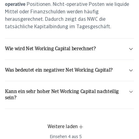
operative
Positionen. Nicht-operative Posten wie liquide
Mittel oder Finanzschulden werden häufig
herausgerechnet. Dadurch zeigt das NWC die
tatsächliche Kapitalbindung im Tagesgeschäft.
Wie wird Net Working Capital berechnet?
Net Working Capital = operative kurzfristige Vermögenswerte – operative kurzfristige Verbindlichkeiten
Was bedeutet ein negativer Net Working Capital?
Kann ein sehr hoher Net Working Capital nachteilig
sein?
Weitere laden
Einsehen
4
aus
5