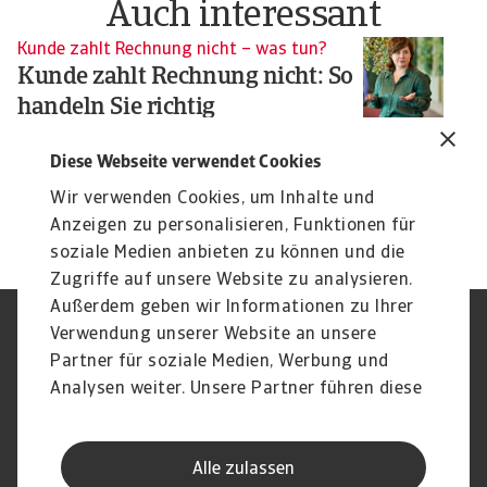
Auch interessant
Kunde zahlt Rechnung nicht – was tun?
Fo
Kunde zahlt Rechnung nicht: So
s
F
handeln Sie richtig
i
Zahlt ein Kunde die Rechnung nicht, zählt jeder
Schritt: Zahlungserinnerung, Mahnung, Inkasso ...
Diese Webseite verwendet Cookies
Er
fi
Wir verwenden Cookies, um Inhalte und
Anzeigen zu personalisieren, Funktionen für
soziale Medien anbieten zu können und die
Zugriffe auf unsere Website zu analysieren.
Außerdem geben wir Informationen zu Ihrer
Verwendung unserer Website an unsere
Impressum
Legal Notice
Datenschutz
Speak Up channels
Partner für soziale Medien, Werbung und
DSGVO
Cookie Informationen
Analysen weiter. Unsere Partner führen diese
Phishing & Security
Rechtliches
Informationen möglicherweise mit weiteren
Sitemap
FAQ
Daten zusammen, die Sie ihnen bereitgestellt
Kontakt
Newsletter
Alle zulassen
haben oder die sie im Rahmen Ihrer Nutzung
Karriere
Disclaimer